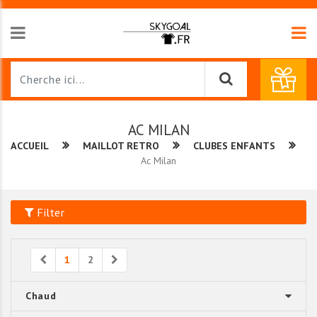
AC MILAN
ACCUEIL
MAILLOT RETRO
CLUBES ENFANTS
Ac Milan
Filter
Previous
Next
1
2