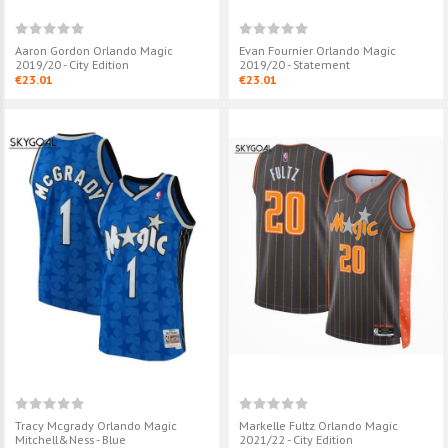
Aaron Gordon Orlando Magic
Evan Fournier Orlando Magic
2019/20 - City Edition
2019/20 - Statement
€23.01
€23.01
Tracy Mcgrady Orlando Magic
Markelle Fultz Orlando Magic
Mitchell&ness - Blue
2021/22 - City Edition