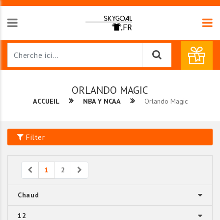
ORLANDO MAGIC
ACCUEIL
NBA Y NCAA
Orlando Magic
Filter
Previous
Next
1
2