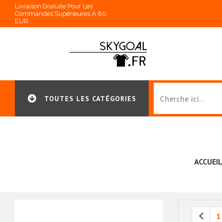
Livraison Gratuite Pour Les
Commandes Supérieures À 80
EUR
TOUTES LES CATÉGORIES
ACCUEI
Prev
1