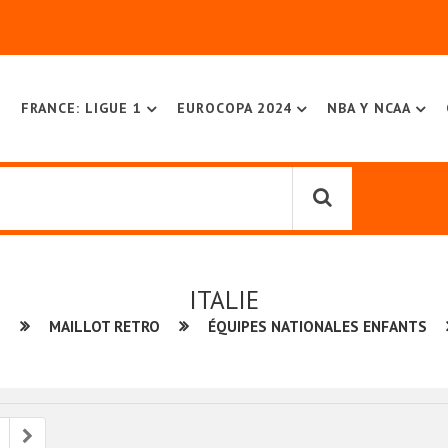
FRANCE: LIGUE 1
EUROCOPA 2024
NBA Y NCAA
ITALIE
L
MAILLOT RETRO
ÉQUIPES NATIONALES ENFANTS
ious
Next