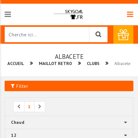
ALBACETE
ACCUEIL
MAILLOT RETRO
CLUBS
Albacete
Filter
Previous
Next
1