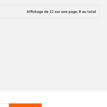
2025/26
2024/25
€18.90
€18.90
Affichage de 12 sur une page, 8 au total
Rc Lens Exterieur
Rc Lens Exterieur
2025/26
2024/25
€18.90
€18.90
Rc Lens Domicile
Rc Lens Domicile
2025/26
2024/25
€18.90
€18.90