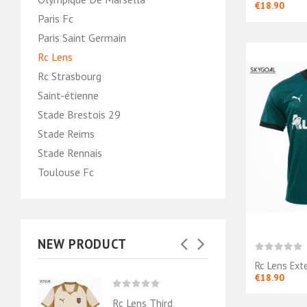
€18.90
Paris Fc
Paris Saint Germain
Rc Lens
Rc Strasbourg
Saint-étienne
Stade Brestois 29
Stade Reims
Stade Rennais
Toulouse Fc
NEW PRODUCT
Rc Lens Ext
€18.90
rieur
Rc Lens Third
Rc Le