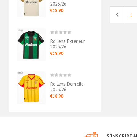
2025/26
2024
€18.90
€18.
Previous
1
cile
Rc Lens Exterieur
Rc Le
2025/26
2024
€18.90
€18.
Rc Lens Domicile
Rc Le
2025/26
2024
€18.90
€18.
S'INSCRIRE 