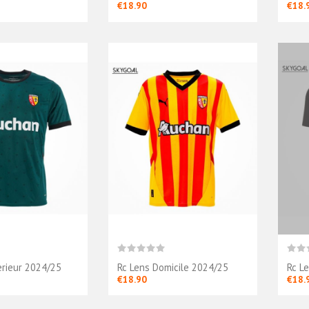
€18.90
€18.
erieur 2024/25
Rc Lens Domicile 2024/25
Rc L
€18.90
€18.
ns Third
Rc Lens Exterieur