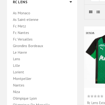
RC LENS
As Monaco
As Saint-etienne
Fc Metz
Fc Nantes
Fc Versailles
Girondins Bordeaux
Le Havre
Lens
Lille
Lorient
Montpellier
Nantes
Niza
Olimpique Lyon
Rc Lens Ext
Olympique De Marsella