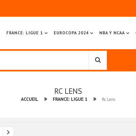
FRANCE: LIGUE 1
EUROCOPA 2024
NBA Y NCAA
RC LENS
ACCUEIL
FRANCE: LIGUE 1
Rc Lens
ious
Next