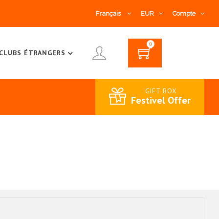
Français
EUR
Compte
0
CLUBS ÉTRANGERS
GIFT BOX
Festivel Offer