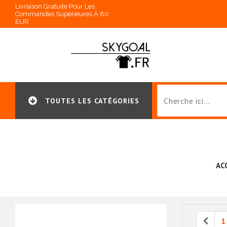
Livraison Gratuite Pour Les
Commandes Supérieures À 80
EUR
TOUTES LES CATÉGORIES
AC
Prev
1