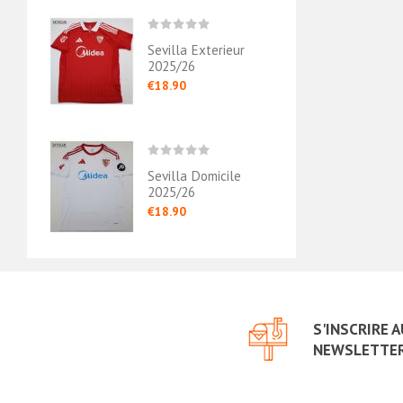
d 2023/24
Sevilla Exterieur
Sevil
2025/26
€18.90
€18.
ieur
Sevilla Domicile
Sevil
2025/26
2024
€18.90
€18.
S'INSCRIRE 
NEWSLETTE