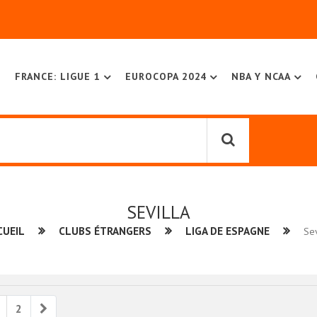
FRANCE: LIGUE 1
EUROCOPA 2024
NBA Y NCAA
SEVILLA
CUEIL
CLUBS ÉTRANGERS
LIGA DE ESPAGNE
Sev
ious
Next
2