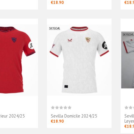
€18.90
€18.
erieur 2024/25
Sevilla Domicile 2024/25
Sevi
Leye
€18.90
€18.