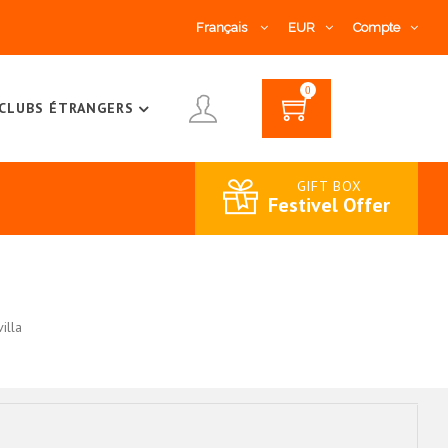
Français
EUR
Compte
0
CLUBS ÉTRANGERS
GIFT BOX
Festivel Offer
illa