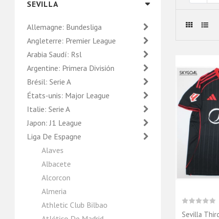
SEVILLA
Allemagne: Bundesliga
Angleterre: Premier League
Arabia Saudí: Rsl
Argentine: Primera División
Brésil: Serie A
États-unis: Major League
Italie: Serie A
Japon: J1 League
Liga De Espagne
Alaves
Albacete
Alcorcon
Almeria
Athletic Club Bilbao
Sevilla Thi
Atlético De Madrid