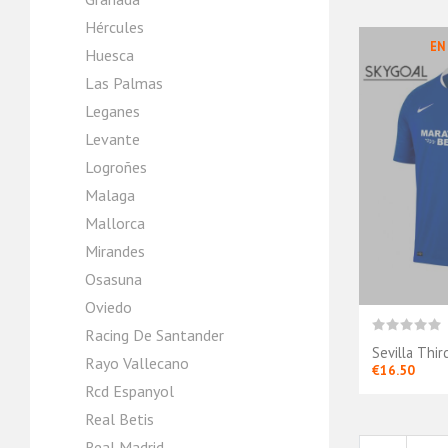
Hércules
EN
Huesca
Las Palmas
Leganes
Levante
Logroñes
Malaga
Mallorca
Mirandes
Osasuna
Oviedo
Racing De Santander
Sevilla Thi
Rayo Vallecano
€16.50
Rcd Espanyol
Real Betis
Real Madrid