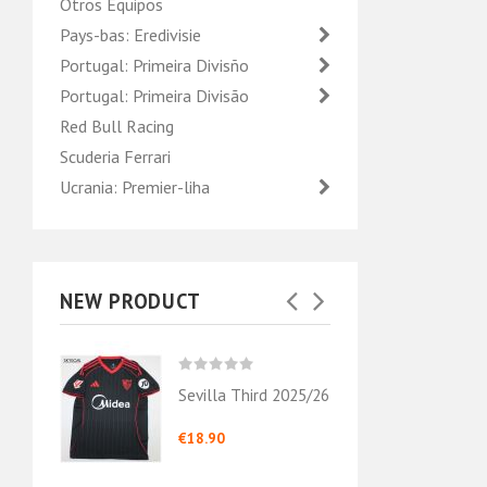
Otros Equipos
Pays-bas: Eredivisie
Portugal: Primeira Divisño
Portugal: Primeira Divisão
Red Bull Racing
Scuderia Ferrari
Ucrania: Premier-liha
NEW PRODUCT
ile
Sevilla Third 2025/26
Sevil
2024
Nava
€18.90
€18.