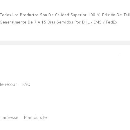
Todos Los Productos Son De Calidad Superior 100 ％ Edición De Tail
Generalmente De 7 A 15 Días Servidos Por DHL / EMS / FedEx
de retour
FAQ
 adresse
Plan du site