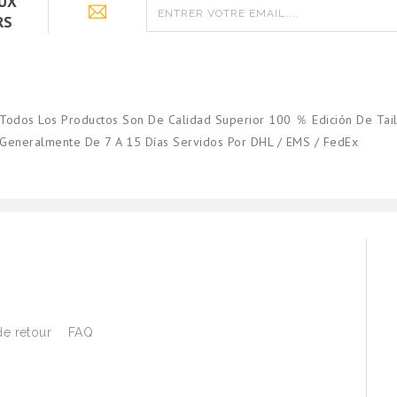
AUX
RS
Todos Los Productos Son De Calidad Superior 100 ％ Edición De Tail
Generalmente De 7 A 15 Días Servidos Por DHL / EMS / FedEx
de retour
FAQ