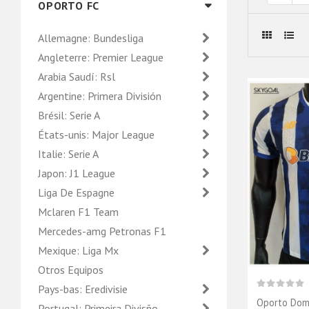
OPORTO FC
Allemagne: Bundesliga
Angleterre: Premier League
Arabia Saudí: Rsl
Argentine: Primera División
Brésil: Serie A
États-unis: Major League
Italie: Serie A
Japon: J1 League
Liga De Espagne
Mclaren F1 Team
Mercedes-amg Petronas F1
Mexique: Liga Mx
Otros Equipos
Pays-bas: Eredivisie
Oporto Domi
Portugal: Primeira Divisño