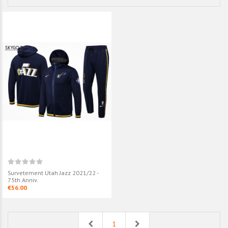
Survetement Utah Jazz 2021/22 -
75th Anniv.
€56.00
Previous
Next
1