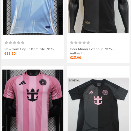
Atlanta United Exterieur 2024 -
Inter Miami Th
Authentic
€23.90
€18.90
Atlanta United Exterieur 2024
New York City 
2025
New York City Fc Domicile 2025
Inter Miami Exterieur 2025 -
€18.90
€18.90
Authentic
€18.90
€23.90