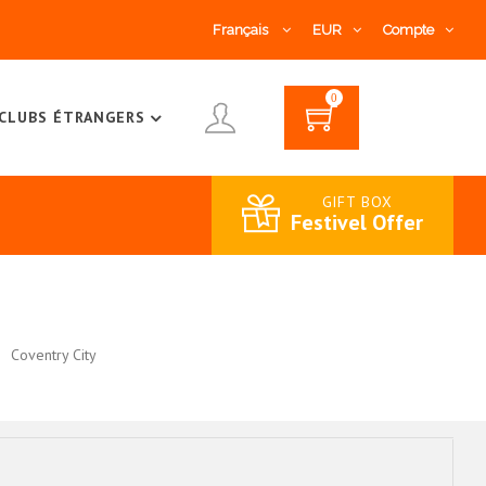
Français
EUR
Compte
0
CLUBS ÉTRANGERS
GIFT BOX
Festivel Offer
Coventry City