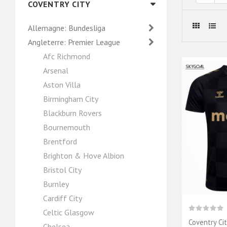
COVENTRY CITY
Allemagne: Bundesliga
Angleterre: Premier League
Afc Richmond
Arsenal
Aston Villa
Birmingham City
Blackburn Rovers
Bournemouth
Brentford
Brighton & Hove Albion
Bristol City
Burnley
Cardiff City
Celtic Glasgow
Coventry Ci
Chelsea