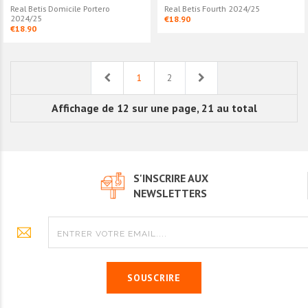
Real Betis Domicile Portero
Real Betis Fourth 2024/25
2024/25
€18.90
€18.90
Previous
Next
1
2
Affichage de 12 sur une page, 21 au total
S'INSCRIRE AUX
NEWSLETTERS
SOUSCRIRE