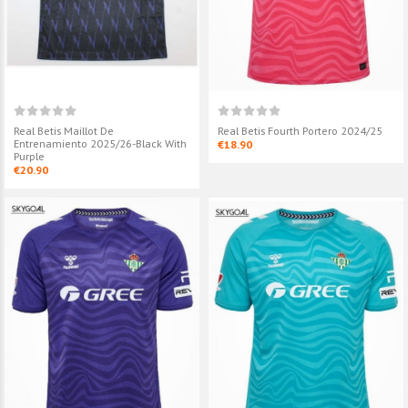
Real Betis Maillot De
Real Betis Fourth Portero 2024/25
Entrenamiento 2025/26-Black With
€18.90
Purple
€20.90
Real Betis Third 2025/26
Real Betis Dom
Filtrada
€18.90
€18.90