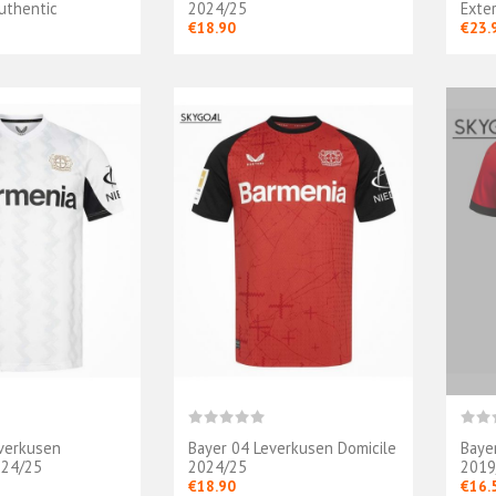
uthentic
2024/25
Exte
€18.90
€23.
verkusen
Bayer 04 Leverkusen Domicile
Baye
024/25
2024/25
2019
€18.90
€16.