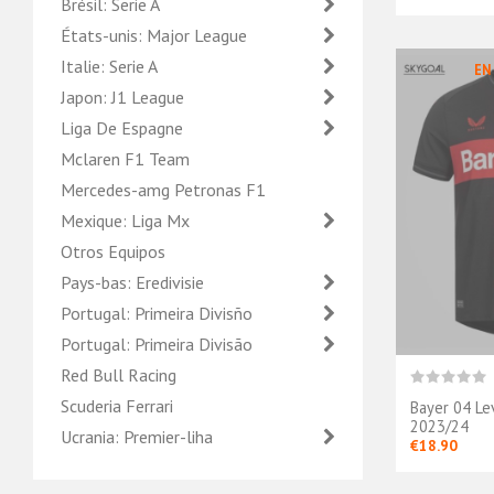
Brésil: Serie A
États-unis: Major League
Italie: Serie A
EN
Japon: J1 League
Liga De Espagne
Mclaren F1 Team
Mercedes-amg Petronas F1
Mexique: Liga Mx
Otros Equipos
Pays-bas: Eredivisie
Portugal: Primeira Divisño
Portugal: Primeira Divisão
Red Bull Racing
Scuderia Ferrari
Bayer 04 Le
2023/24
Ucrania: Premier-liha
€18.90