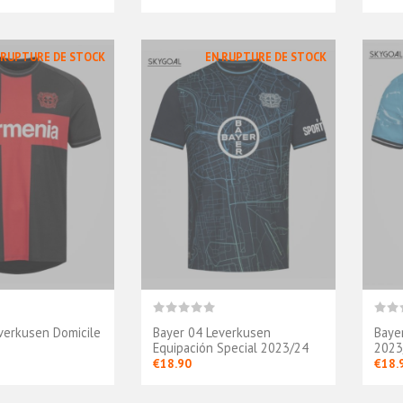
 RUPTURE DE STOCK
EN RUPTURE DE STOCK
verkusen Domicile
Bayer 04 Leverkusen
Baye
Equipación Special 2023/24
2023
€18.90
€18.