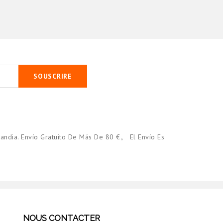
Authentic
€23.90
€18.90
SOUSCRIRE
andia. Envío Gratuito De Más De 80 €。 El Envío Es
NOUS CONTACTER