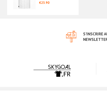
Authentic
€23.90
€18.
S'INSCRIRE 
NEWSLETTE