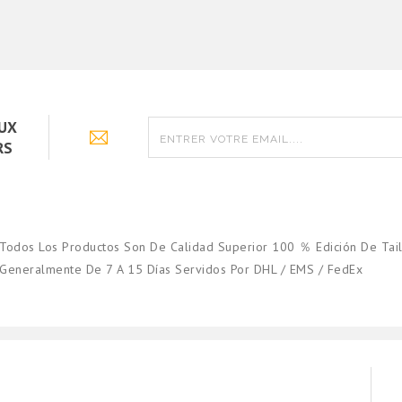
90
€18.90
AUX
RS
Todos Los Productos Son De Calidad Superior 100 ％ Edición De Tail
Generalmente De 7 A 15 Días Servidos Por DHL / EMS / FedEx