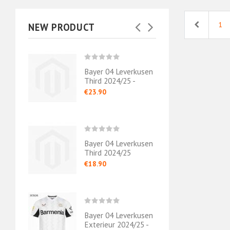
Previous
1
NEW PRODUCT
erkusen
Bayer 04 Leverkusen
Baye
pecial
Third 2024/25 -
Domic
Authentic
Authe
€23.90
€23.
erkusen
Bayer 04 Leverkusen
Baye
4
Third 2024/25
Exter
€18.90
€18.
erkusen
Bayer 04 Leverkusen
Baye
23/24
Exterieur 2024/25 -
Domi