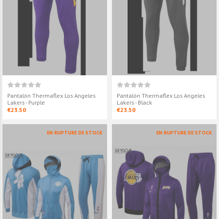
Chaqueta Acolchada Los
Pantalón Ther
Angeles Lakers 2020/21
Angeles Lakers
€56.00
€23.50
Survetement Los Angeles
Pantalón Ther
Lakers - Purple
Angeles Lakers
Pantalón Thermaflex Los Angeles
Pantalón Thermaflex Los Angeles
€56.00
€23.50
Lakers - Purple
Lakers - Black
€23.50
€23.50
EN RUPTURE DE STOCK
EN RUPTURE DE STOCK