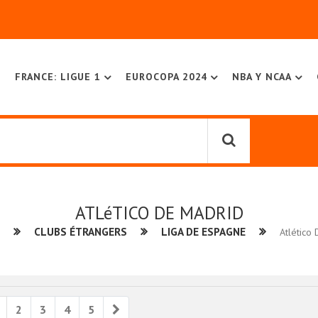
FRANCE: LIGUE 1
EUROCOPA 2024
NBA Y NCAA
ATLéTICO DE MADRID
CLUBS ÉTRANGERS
LIGA DE ESPAGNE
Atlético
ious
Next
2
3
4
5