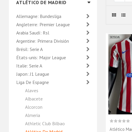
ATLÉTICO DE MADRID
Allemagne: Bundesliga
Angleterre: Premier League
Arabia Saudí: Rsl
Argentine: Primera División
Brésil: Serie A
États-unis: Major League
Italie: Serie A
Japon: J1 League
Liga De Espagne
Alaves
Albacete
Alcorcon
Almeria
Athletic Club Bilbao
Atlético Ma
Atlético De Madrid