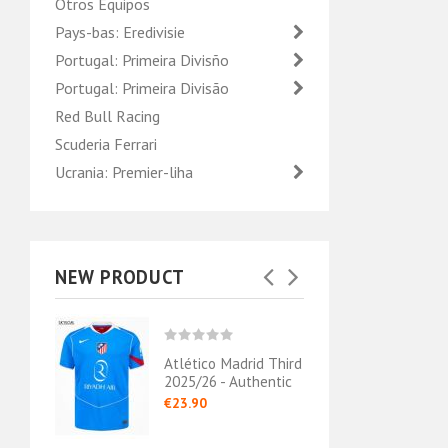
Otros Equipos
Pays-bas: Eredivisie
Portugal: Primeira Divisño
Portugal: Primeira Divisão
Red Bull Racing
Scuderia Ferrari
Ucrania: Premier-liha
NEW PRODUCT
rid
Atlético Madrid Third
Atlét
5/26
2025/26 - Authentic
Exter
Authe
€23.90
€23.