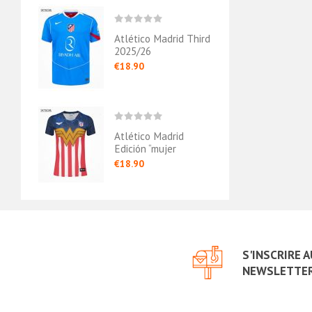
rid
Atlético Madrid Third
Atlét
rtero
2025/26
Exter
€18.90
€18.
rid
Atlético Madrid
Atlét
tero
Edición “mujer
Domic
Maravilla”
Authe
€18.90
€23.
Rojo/blanco
S'INSCRIRE 
NEWSLETTE