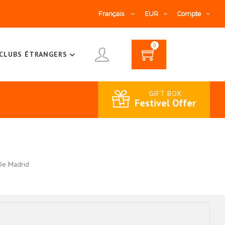
Français
EUR
Compte
0
CLUBS ÉTRANGERS
GIFT BOX
Festivel Offer
 De Madrid