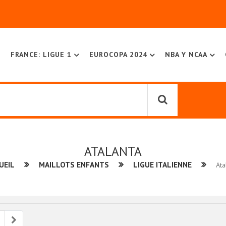
FRANCE: LIGUE 1
EUROCOPA 2024
NBA Y NCAA
ATALANTA
UEIL
MAILLOTS ENFANTS
LIGUE ITALIENNE
Ata
ious
Next