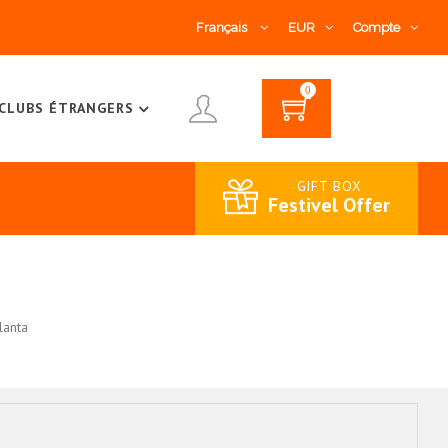
Français
EUR
Compte
0
CLUBS ÉTRANGERS
GIFT BOX
Festivel Offer
lanta