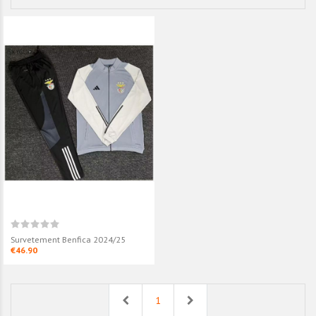
Survetement Benfica 2024/25
€46.90
Previous
Next
1