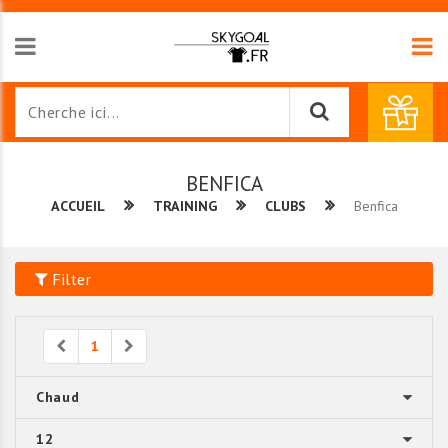
BENFICA
ACCUEIL
TRAINING
CLUBS
Benfica
Filter
Previous
Next
1