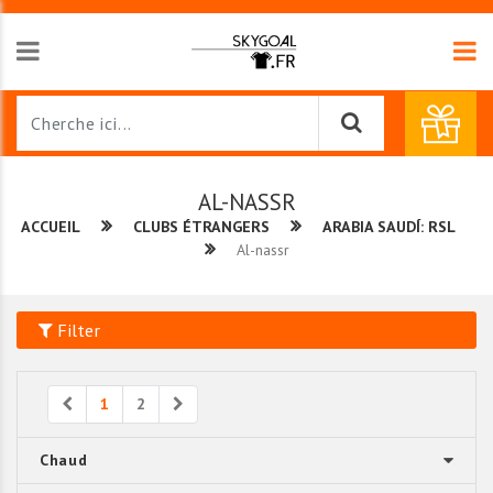
AL-NASSR
ACCUEIL
CLUBS ÉTRANGERS
ARABIA SAUDÍ: RSL
Al-nassr
Filter
Previous
Next
1
2