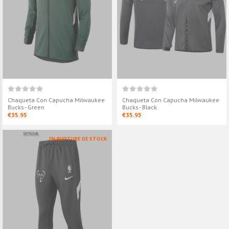
Chaqueta Con Capucha
Milwaukee Bucks - Green
€35.95
Chaqueta Con Capucha
Milwaukee Bucks - Black
Chaqueta Con Capucha Milwaukee
Chaqueta Con Capucha Milwaukee
€35.95
Bucks - Green
Bucks - Black
€35.95
€35.95
EN RUPTURE DE STOCK