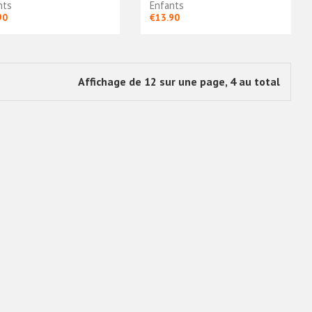
nts
Enfants
90
€13.90
Affichage de 12 sur une page, 4 au total
Argentine Domicile
2019/20 - Enfants
€13.90