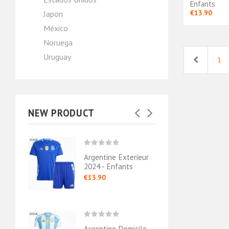
Enfants
€13.90
Japon
México
Noruega
Uruguay
Previous
1
NEW PRODUCT
micile
Argentine Exterieur
Argen
fants
2024 - Enfants
2019/
€13.90
€13.
Argentine Domicile