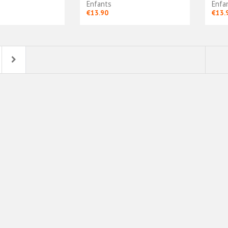
Enfants
Enfa
€13.90
€13.
Next
tine Domicile
Argentine Exterieur
20 - Enfants
2024 - Enfants
90
€13.90
Argentine Domicile