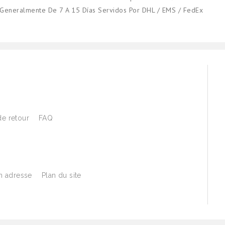
Generalmente De 7 A 15 Días Servidos Por DHL / EMS / FedEx
de retour
FAQ
 adresse
Plan du site