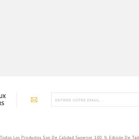
2024 - Enfants
€13.90
Argentine Exterieur
2020/21 - Enfants
€13.90
AUX
RS
Todos Los Productos Son De Calidad Superior 100 ％ Edición De Tail