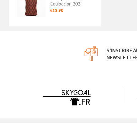
019
Equipacion 2024
Equi
€18.90
€16.
S'INSCRIRE 
NEWSLETTE