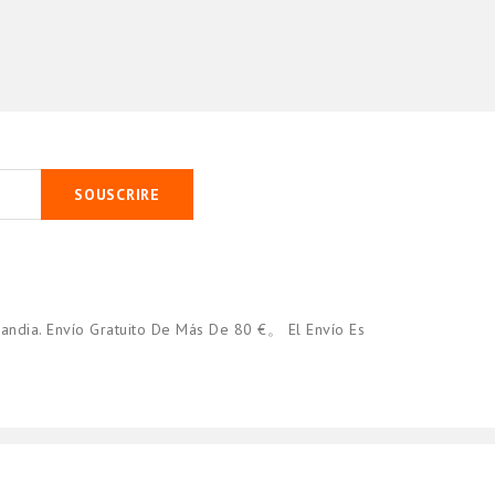
Equipacion 2019
€16.50
SOUSCRIRE
andia. Envío Gratuito De Más De 80 €。 El Envío Es