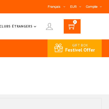
Français
EUR
Compte
0
CLUBS ÉTRANGERS
GIFT BOX
Festivel Offer