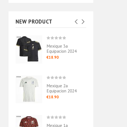
NEW PRODUCT
Mexique 3a
Mexi
020/21
Equipacion 2024
Equi
€18.90
€16.
Mexique 2a
Mexi
020/21
Equipacion 2024
Equi
€18.90
€16.
Mexique 1a
Mexi