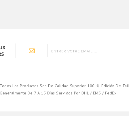
pacion 2019
Equipacion 2024
50
€18.90
AUX
RS
Todos Los Productos Son De Calidad Superior 100 ％ Edición De Tail
Generalmente De 7 A 15 Días Servidos Por DHL / EMS / FedEx