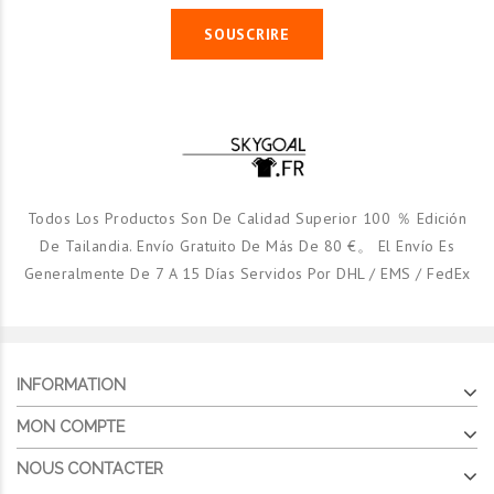
SOUSCRIRE
Zaragoza 1ª Equipacion
2020/21
€16.55
Zaragoza 2ª Equipacion
Todos Los Productos Son De Calidad Superior 100 ％ Edición
2019/20
De Tailandia. Envío Gratuito De Más De 80 €。 El Envío Es
€16.55
Generalmente De 7 A 15 Días Servidos Por DHL / EMS / FedEx
INFORMATION
MON COMPTE
NOUS CONTACTER