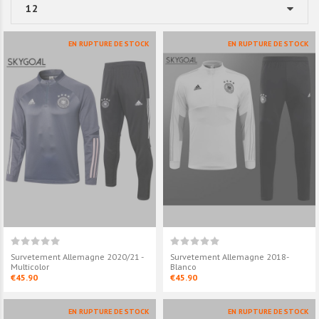
Kit Entrenamiento Allemagne
Survetement 
2020/21 - Gris
2020/21 - Bla
€32.90
€42.90
EN RUPTURE DE STOCK
EN RUPTURE DE STOCK
Survetement Allemagne 2020/21 -
Survetement Allemagne 2018-
Multicolor
Blanco
€45.90
€45.90
EN RUPTURE DE STOCK
EN RUPTURE DE STOCK