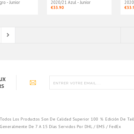
ro - Junior
2020/21 Azul - Junior
2020/
€33.90
€33.
Next
AUX
RS
Todos Los Productos Son De Calidad Superior 100 ％ Edición De Tail
Generalmente De 7 A 15 Días Servidos Por DHL / EMS / FedEx