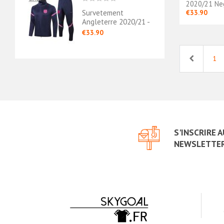
2020/21 Neg
Survetement
€33.90
Angleterre 2020/21 -
Junior
€33.90
Previous
1
S'INSCRIRE 
NEWSLETTE