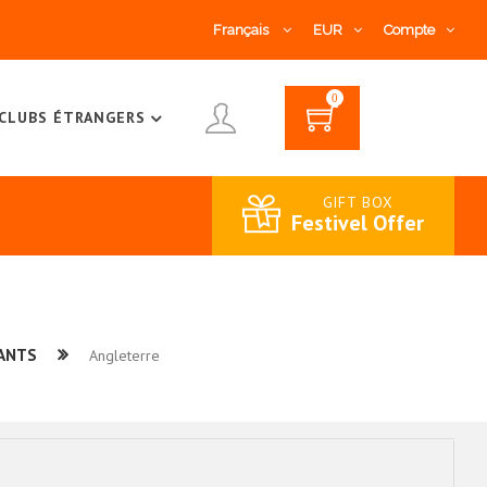
Français
EUR
Compte
0
CLUBS ÉTRANGERS
GIFT BOX
Festivel Offer
FANTS
Angleterre