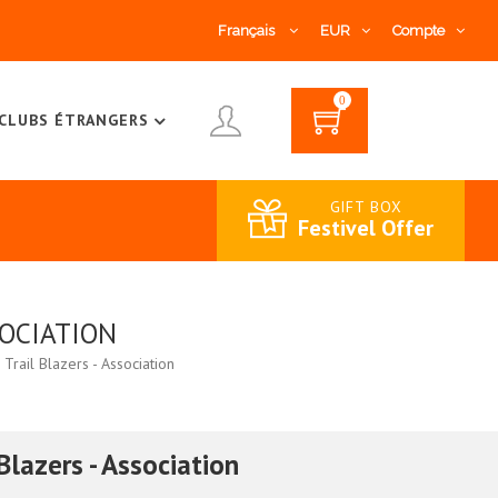
Français
EUR
Compte
0
CLUBS ÉTRANGERS
GIFT BOX
Festivel Offer
SOCIATION
Trail Blazers - Association
Blazers - Association