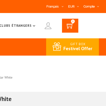
Français
EUR
Compte
0
CLUBS ÉTRANGERS
GIFT BOX
Festivel Offer
star White
White