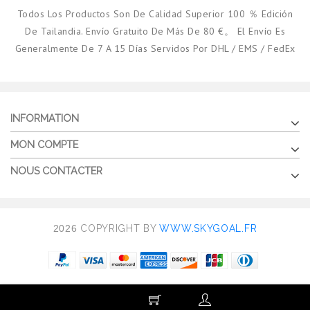
Todos Los Productos Son De Calidad Superior 100 ％ Edición
De Tailandia. Envío Gratuito De Más De 80 €。 El Envío Es
Generalmente De 7 A 15 Días Servidos Por DHL / EMS / FedEx
INFORMATION
MON COMPTE
NOUS CONTACTER
2026
COPYRIGHT BY
WWW.SKYGOAL.FR