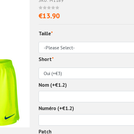
SKU: M1189
€13.90
Taille
*
Short
*
Nom (+€1.2)
Numéro (+€1.2)
Patch