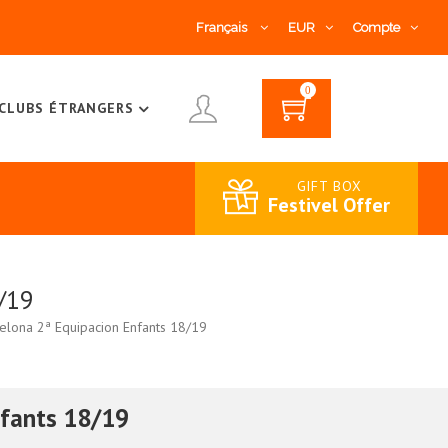
Français
EUR
Compte
0
CLUBS ÉTRANGERS
GIFT BOX
Festivel Offer
/19
elona 2ª Equipacion Enfants 18/19
nfants 18/19