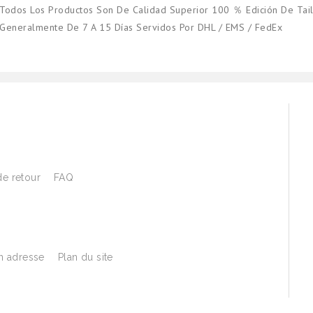
Todos Los Productos Son De Calidad Superior 100 ％ Edición De Tail
Generalmente De 7 A 15 Días Servidos Por DHL / EMS / FedEx
de retour
FAQ
 adresse
Plan du site