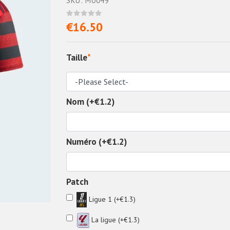
SKU: M0049
€16.50
Taille
*
Nom (+€1.2)
Numéro (+€1.2)
Patch
Ligue 1 (+€1.3)
La ligue (+€1.3)