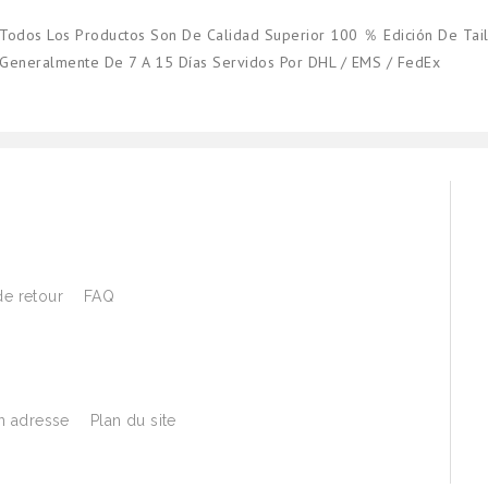
Todos Los Productos Son De Calidad Superior 100 ％ Edición De Tail
Generalmente De 7 A 15 Días Servidos Por DHL / EMS / FedEx
de retour
FAQ
 adresse
Plan du site