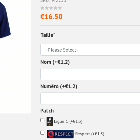
SKU: M2255
€16.50
Taille
*
Nom (+€1.2)
Numéro (+€1.2)
Patch
Ligue 1 (+€1.3)
Respect (+€1.3)