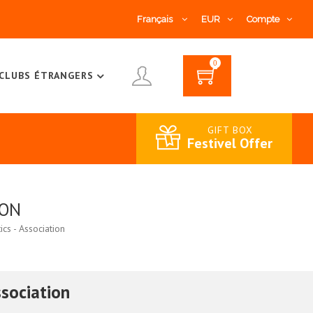
Français
EUR
Compte
0
CLUBS ÉTRANGERS
GIFT BOX
Festivel Offer
ION
ics - Association
ssociation