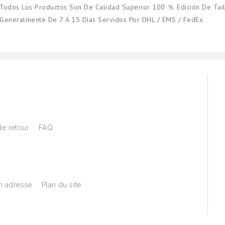
Todos Los Productos Son De Calidad Superior 100 ％ Edición De Tail
Generalmente De 7 A 15 Días Servidos Por DHL / EMS / FedEx
de retour
FAQ
 adresse
Plan du site