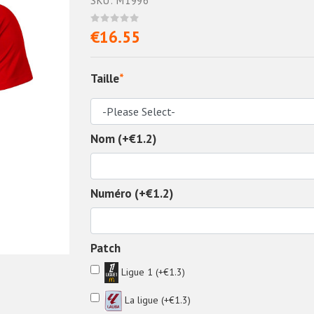
SKU: M1996
€16.55
Taille
*
Nom (+€1.2)
Numéro (+€1.2)
Patch
Ligue 1 (+€1.3)
La ligue (+€1.3)