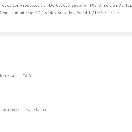
Todos Los Productos Son De Calidad Superior 100 ％ Edición De Tail
Generalmente De 7 A 15 Días Servidos Por DHL / EMS / FedEx
de retour
FAQ
 adresse
Plan du site