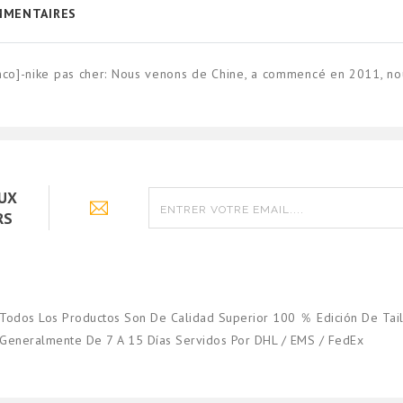
MENTAIRES
anco]-nike pas cher: Nous venons de Chine, a commencé en 2011, n
AUX
RS
Todos Los Productos Son De Calidad Superior 100 ％ Edición De Tail
Generalmente De 7 A 15 Días Servidos Por DHL / EMS / FedEx