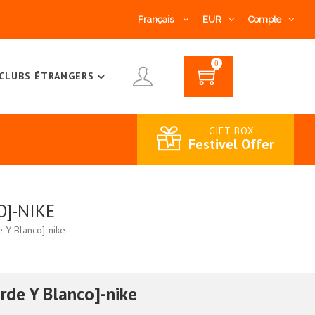
Français
EUR
Compte
0
CLUBS ÉTRANGERS
GIFT BOX
Festivel Offer
O]-NIKE
e Y Blanco]-nike
rde Y Blanco]-nike