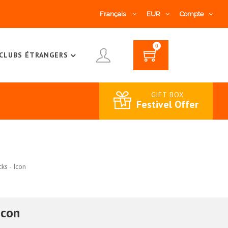
Français
EUR
Compte
0
CLUBS ÉTRANGERS
GIFT BOX
Festivel Offer
ks - Icon
Icon