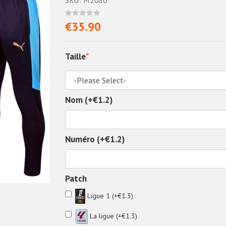
SKU: M2080
€35.90
Taille
*
Nom (+€1.2)
Numéro (+€1.2)
Patch
Ligue 1 (+€1.3)
La ligue (+€1.3)