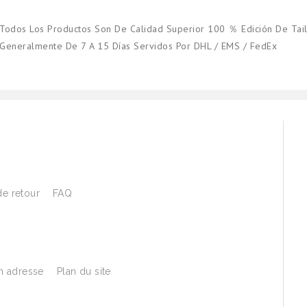
Todos Los Productos Son De Calidad Superior 100 ％ Edición De Tail
Generalmente De 7 A 15 Días Servidos Por DHL / EMS / FedEx
de retour
FAQ
 adresse
Plan du site