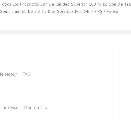
Todos Los Productos Son De Calidad Superior 100 ％ Edición De Tail
Generalmente De 7 A 15 Días Servidos Por DHL / EMS / FedEx
de retour
FAQ
 adresse
Plan du site