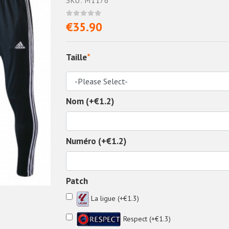
SKU: M1176
€35.90
Taille
*
Nom (+€1.2)
Numéro (+€1.2)
Patch
La ligue (+€1.3)
Respect (+€1.3)