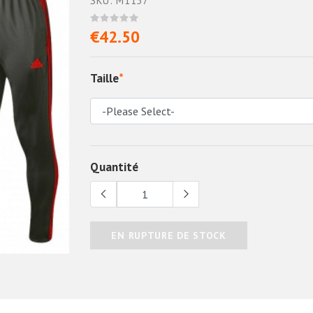
SKU: M1157
€42.50
Taille
*
Quantité
EN RUPTURE DE STOCK