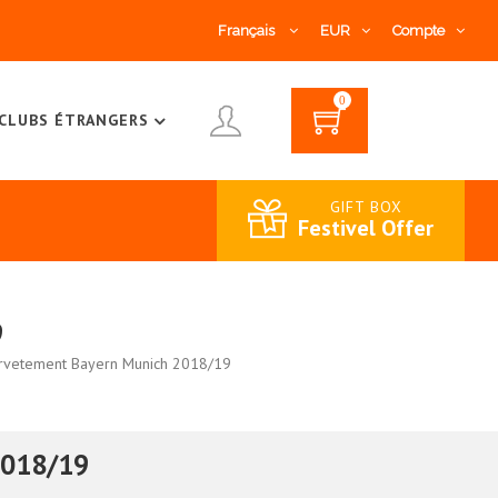
Français
EUR
Compte
0
CLUBS ÉTRANGERS
GIFT BOX
Festivel Offer
9
rvetement Bayern Munich 2018/19
2018/19