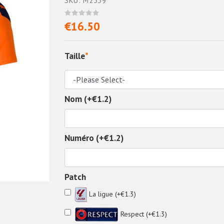
SKU: M2339
€16.50
Taille
*
Nom (+€1.2)
Numéro (+€1.2)
Patch
La ligue (+€1.3)
Respect (+€1.3)